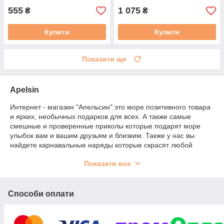
555
1 075
₴
₴
Купити
Купити
Показати ще
Apelsin
Интернет - магазин "Апельсин" это море позитивного товара
и ярких, необычных подарков для всех. А также самые
смешные и проверенные приколы которые подарят море
улыбок вам и вашим друзьям и близким. Также у нас вы
найдете карнавальные наряды которые скрасят любой
праздник или вечеринку. У нас собраны только лучшие
Показати все
товары высокого качества. Все самое вкусное и полезное вы
найдете у нас :)
Способи оплати