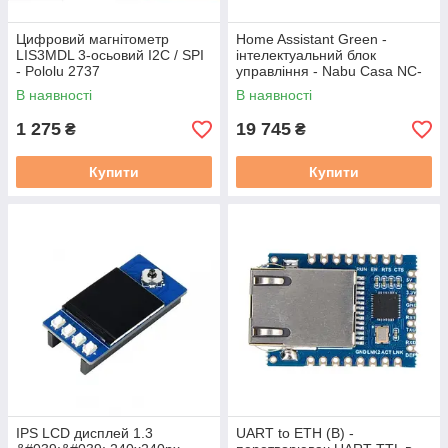
Цифровий магнітометр
Home Assistant Green -
LIS3MDL 3-осьовий I2C / SPI
інтелектуальний блок
- Pololu 2737
управління - Nabu Casa NC-
GREEN-9703
В наявності
В наявності
1 275
19 745
₴
₴
Купити
Купити
IPS LCD дисплей 1.3
UART to ETH (B) -