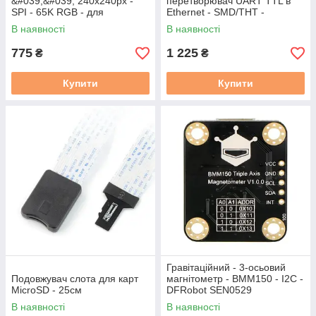
&#039;&#039; 240x240px -
перетворювач UART TTL в
SPI - 65K RGB - для
Ethernet - SMD/THT -
Raspberry Pi Pico -
Waveshare 24276
В наявності
В наявності
Waveshare 19650
775
1 225
₴
₴
Купити
Купити
Гравітаційний - 3-осьовий
Подовжувач слота для карт
магнітометр - BMM150 - I2C -
MicroSD - 25см
DFRobot SEN0529
В наявності
В наявності