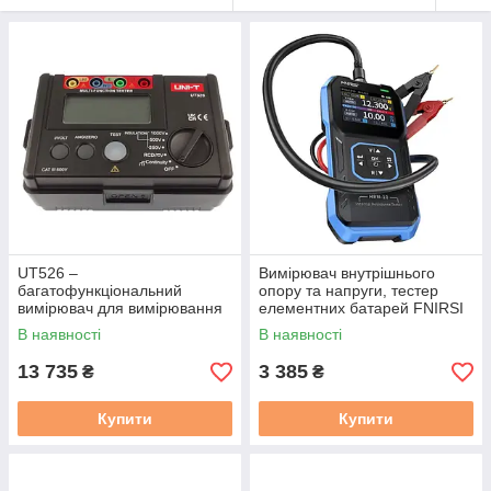
UT526 –
Вимірювач внутрішнього
багатофункціональний
опору та напруги, тестер
вимірювач для вимірювання
елементних батарей FNIRSI
ізоляції, ПЗВ та опору – UNI-
HRM-10
В наявності
В наявності
T
13 735
3 385
₴
₴
Купити
Купити