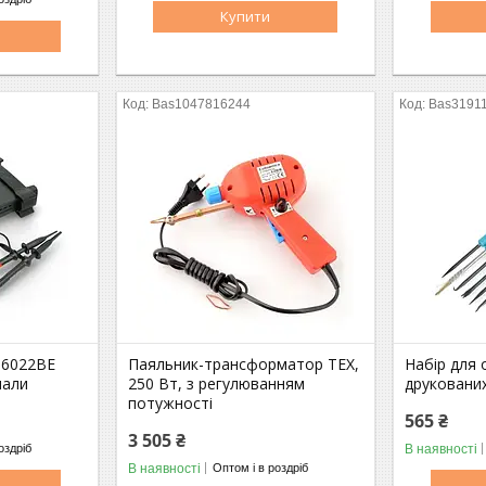
Купити
Bas1047816244
Bas3191
 6022BE
Паяльник-трансформатор TEX,
Набір для
нали
250 Вт, з регулюванням
друковани
потужності
565 ₴
3 505 ₴
В наявності
оздріб
В наявності
Оптом і в роздріб