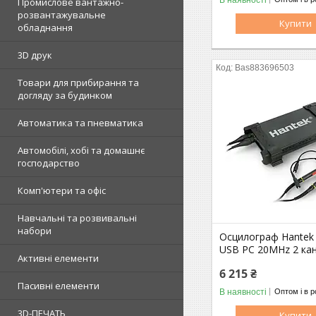
Промислове вантажно-
розвантажувальне
Купити
обладнання
3D друк
Bas883696503
Товари для прибирання та
догляду за будинком
Автоматика та пневматика
Автомобілі, хобі та домашнє
господарство
Комп'ютери та офіс
Навчальні та розвивальні
набори
Осцилограф Hantek
USB PC 20MHz 2 ка
Активні елементи
6 215 ₴
Пасивні елементи
В наявності
Оптом і в р
3D-ПЕЧАТЬ
Купити