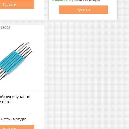
Купити
Купити
118002
 обслуговування
х плат
Оптом і в роздріб
Купити