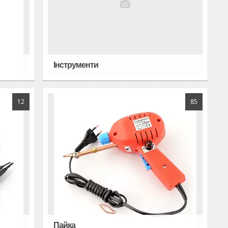
Інструменти
12
85
Пайка