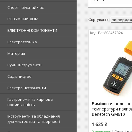
Спорт і вільний час
РОЗУМНИЙ ДОМ
ЕЛЕКТРОННІ КОМПОНЕНТИ
Bas808457824
Електротехніка
Матеріал
Ручні інструменти
Садівництво
Електроінструменти
Гастрономія та харчова
Вимірювач вологост
промисловість
температури палива
Benetech GM610
Інструменти та обладнання
для мистецтва та творчості
1 625 ₴
В наявності
Оптом і в р