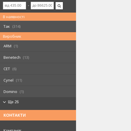
В наявності
Так
314
Виробник
ARM
1
Benetech
13
CET
6
Cynel
11
Domino
1
Ще 26
КОНТАКТИ