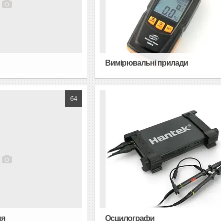
Вимірювальні прилади
64
ня
Осцилографи