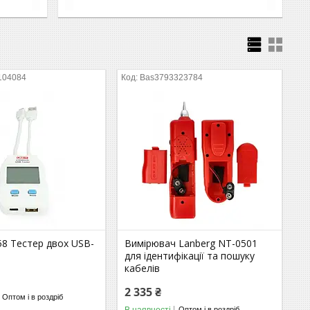
104084
Bas3793323784
58 Тестер двох USB-
Вимірювач Lanberg NT-0501
для ідентифікації та пошуку
кабелів
2 335 ₴
Оптом і в роздріб
В наявності
Оптом і в роздріб