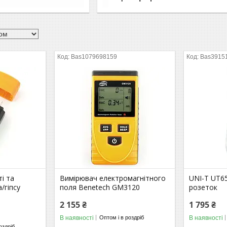
Bas1079698159
Bas3915
і та
Вимірювач електромагнітного
UNI-T UT6
/гіпсу
поля Benetech GM3120
розеток
2 155 ₴
1 795 ₴
В наявності
В наявності
Оптом і в роздріб
оздріб