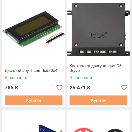
Контролер двигуна igus D3
Дисплей Joy-it com-lcd20x4
dryve
В наявності
В наявності
765
25 471
₴
₴
Купити
Купити