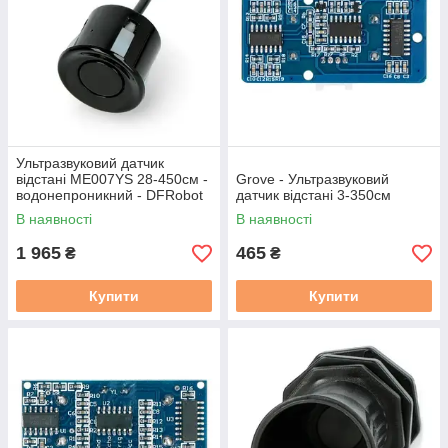
Ультразвуковий датчик
відстані ME007YS 28-450см -
Grove - Ультразвуковий
водонепроникний - DFRobot
датчик відстані 3-350см
SEN0312
В наявності
В наявності
1 965
465
₴
₴
Купити
Купити