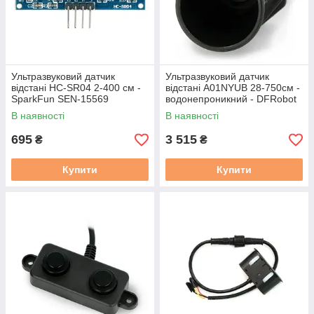
Ультразвуковий датчик
Ультразвуковий датчик
відстані HC-SR04 2-400 см -
відстані A01NYUB 28-750см -
SparkFun SEN-15569
водонепроникний - DFRobot
SEN0313
В наявності
В наявності
695
3 515
₴
₴
Купити
Купити