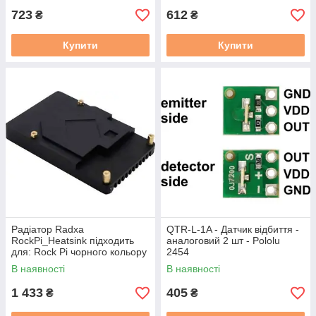
723
612
₴
₴
Купити
Купити
Радіатор Radxa
QTR-L-1A - Датчик відбиття -
RockPi_Heatsink підходить
аналоговий 2 шт - Pololu
для: Rock Pi чорного кольору
2454
В наявності
В наявності
1 433
405
₴
₴