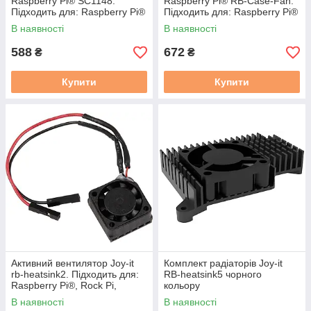
Raspberry Pi® SC1148.
Raspberry Pi® RB-Case-Fan.
Підходить для: Raspberry Pi®
Підходить для: Raspberry Pi®
білого кольору
В наявності
В наявності
588
672
₴
₴
Купити
Купити
Активний вентилятор Joy-it
Комплект радіаторів Joy-it
rb-heatsink2. Підходить для:
RB-heatsink5 чорного
Raspberry Pi®, Rock Pi,
кольору
Banana Pi чорного кольору.
В наявності
В наявності