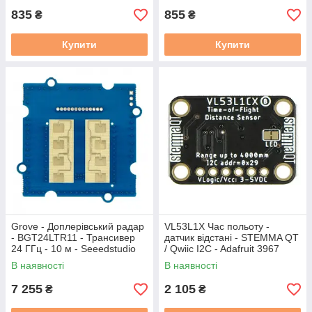
835
855
₴
₴
Купити
Купити
Grove - Доплерівський радар
VL53L1X Час польоту -
- BGT24LTR11 - Трансивер
датчик відстані - STEMMA QT
24 ГГц - 10 м - Seeedstudio
/ Qwiic I2C - Adafruit 3967
109020021
В наявності
В наявності
7 255
2 105
₴
₴