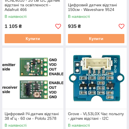
VCNL4010 - 20 см I2C датчик
відстані та освітленості -
Цифровий датчик відстані
Adafruit 466
150см - Waveshare 9524
В наявності
В наявності
1 105
935
₴
₴
Купити
Купити
Цифровий ІЧ-датчик відстані
Grove - VL53L0X Час польоту
38 кГц - 60 см - Pololu 2578
- датчик відстані - I2C
В наявності
В наявності