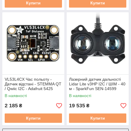
Купити
Купити
VL53L4CX Час польоту -
Лазерний датчик дальності
Датчик відстані - STEMMA QT
Lidar Lite v3HP I2C / ШІМ - 40
/ Qwiic I2C - Adafruit 5425
м - SparkFun SEN-14599
В наявності
В наявності
2 185
19 535
₴
₴
Купити
Купити