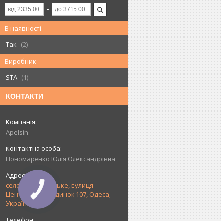
В наявності
Так
2
Виробник
STA
1
КОНТАКТИ
Apelsin
Пономаренко Юлія Олександрівна
село Прилиманське, вулиця
Центральна, будинок 107, Одеса,
Україна