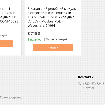
mron 1
8-канальний релейний модуль
 А / 230 В
з оптоізоляцією - контакти
отушка 3 В
10A/250VAC/30VDC - котушка
n COM-15093
7V-36V - Modbus PoE -
Waveshare 24964
3 715 ₴
оздріб
В наявності
Оптом і в роздріб
Купити
+380 (67) 324-8
Kievstar
 Олександрівна