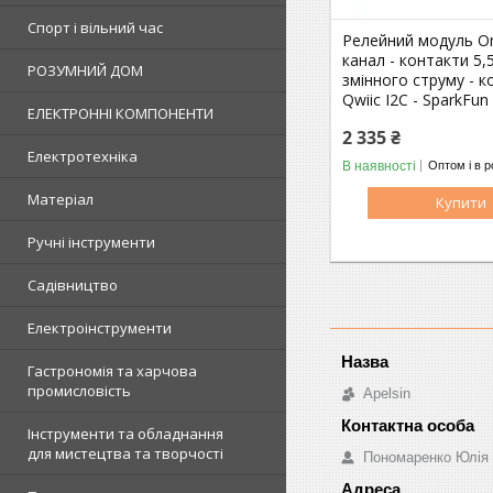
Спорт і вільний час
Релейний модуль O
канал - контакти 5,5
РОЗУМНИЙ ДОМ
змінного струму - к
Qwiic I2C - SparkFu
ЕЛЕКТРОННІ КОМПОНЕНТИ
2 335 ₴
Електротехніка
В наявності
Оптом і в р
Матеріал
Купити
Ручні інструменти
Садівництво
Електроінструменти
Гастрономія та харчова
промисловість
Apelsin
Інструменти та обладнання
для мистецтва та творчості
Пономаренко Юлія