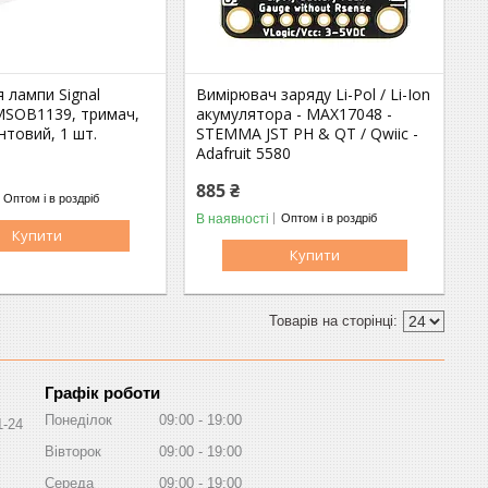
 лампи Signal
Вимірювач заряду Li-Pol / Li-Ion
 MSOB1139, тримач,
акумулятора - MAX17048 -
интовий, 1 шт.
STEMMA JST PH & QT / Qwiic -
Adafruit 5580
885 ₴
Оптом і в роздріб
В наявності
Оптом і в роздріб
Купити
Купити
Графік роботи
Понеділок
09:00
19:00
1-24
Вівторок
09:00
19:00
Середа
09:00
19:00