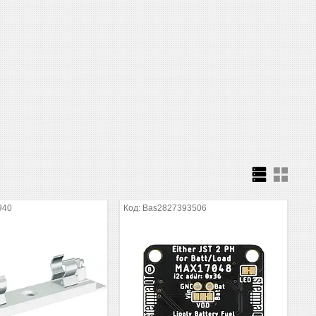
940
Bas2827393506