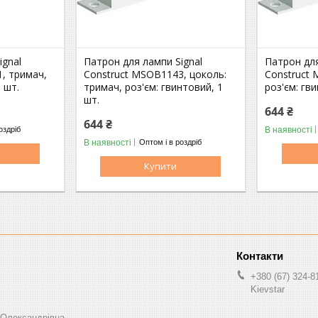
ignal
Патрон для лампи Signal
Патрон для
, тримач,
Construct MSOB1143, цоколь:
Construct
 шт.
тримач, роз'єм: гвинтовий, 1
роз'єм: гв
шт.
644 ₴
644 ₴
В наявності
оздріб
В наявності
Оптом і в роздріб
Купити
+380 (67) 324-8
Kievstar
 Олександрівна