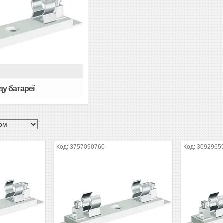
ду батареї
3757090760
3092965