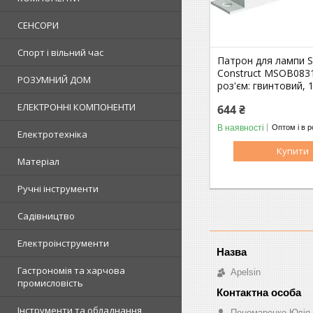
СЕНСОРИ
Спорт і вільний час
Патрон для лампи S
Construct MSOB0831
РОЗУМНИЙ ДОМ
роз'єм: гвинтовий, 1
ЕЛЕКТРОННІ КОМПОНЕНТИ
644 ₴
В наявності
Оптом і в р
Електротехніка
Купити
Матеріал
Ручні інструменти
Садівництво
Електроінструменти
Гастрономія та харчова
Apelsin
промисловість
Інструменти та обладнання
Пономаренко Юлія