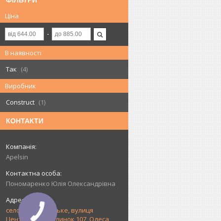
ФІЛЬТРИ
Ціна
В наявності
Так
4
Виробник
Construct
1
КОНТАКТИ
Apelsin
Пономаренко Юлія Олександрівна
село Прилиманське, вулиця
Центральна, будинок 107, Одеса,