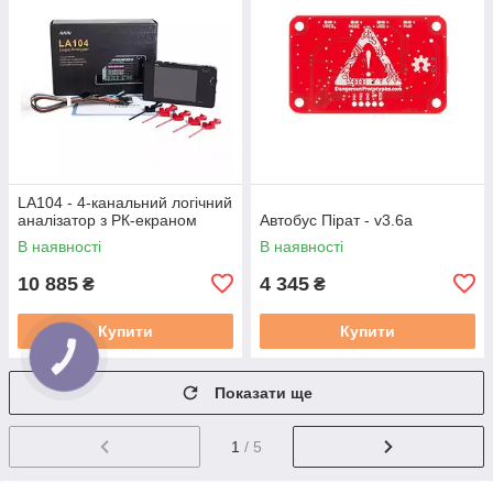
LA104 - 4-канальний логічний
аналізатор з РК-екраном
Автобус Пірат - v3.6a
В наявності
В наявності
10 885
4 345
₴
₴
Купити
Купити
Показати ще
1
/ 5