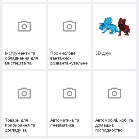
Інструменти та
Промислове
3D друк
обладнання для
вантажно-
мистецтва та
розвантажувальне
творчості
обладнання
Товари для
Автоматика та
Автомобілі, хобі та
прибирання та
пневматика
домашнє
догляду за
господарство
будинком