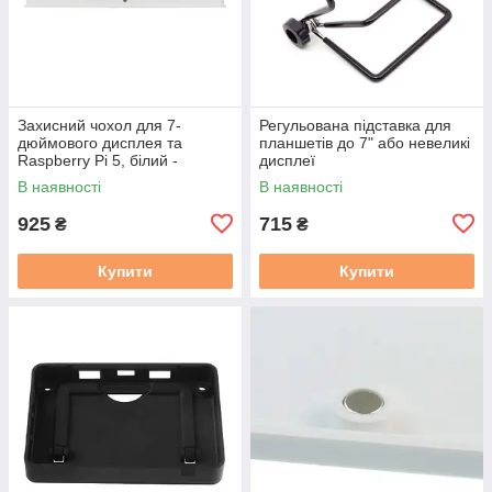
Захисний чохол для 7-
Регульована підставка для
дюймового дисплея та
планшетів до 7" або невеликі
Raspberry Pi 5, білий -
дисплеї
Waveshare 32316
В наявності
В наявності
925
715
₴
₴
Купити
Купити