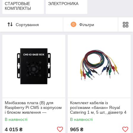
СТАРТОВЫЕ
ЭЛЕКТРОНИКА
КОМПЛЕКТЫ
Сортування
0
Фільтри
Мінібазова плата (B) для
Комплект кабелів із
Raspberry Pi CM5 з корпусом
роз'ємами «банан» Royal
і блоком живлення —
Catering 1 м, 5 шт., діаметр 4
Waveshare 31234
мм, червоний, жовтий,
В наявності
В наявності
зелений, синій,
4 015
965
₴
₴