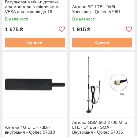
Регульована міні-підставка
для монітора з кріпленням
Антена 5G LTE - 9dBi -
VESA для екранів до 19
Зовнішня - Qoltec 57061
дюймів - Waveshare 32275
В наявності
В наявності
1 675
1 915
₴
₴
Купити
Купити
Антена GSM 600-2700 МГц
Антена 4G LTE - 7dBi -
LTE - 14 дБі - SMA -
внутрішня - Qoltec 57018
Внутрішня - Qoltec 57035