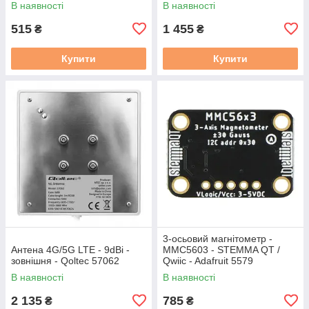
В наявності
В наявності
515
1 455
₴
₴
Купити
Купити
3-осьовий магнітометр -
Антена 4G/5G LTE - 9dBi -
MMC5603 - STEMMA QT /
зовнішня - Qoltec 57062
Qwiic - Adafruit 5579
В наявності
В наявності
2 135
785
₴
₴