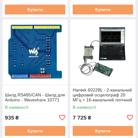
Купити
Купити
Hantek 6022BL - 2-канальний
Шилд RS485/CAN - Шилд для
цифровий осцилограф 20
Arduino - Waveshare 10771
МГц + 16-канальний логічний
аналізатор
В наявності
В наявності
935
7 725
₴
₴
Купити
Купити