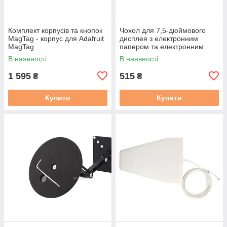
Комплект корпусів та кнопок
Чохол для 7,5-дюймового
MagTag - корпус для Adafruit
дисплея з електронним
MagTag
папером та електронним
чорнилом - Waveshare 16089
В наявності
В наявності
1 595
515
₴
₴
Купити
Купити