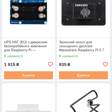
UPS HAT (EU) з джерелом
Захисний чохол для
безперебійного живлення
сенсорного дисплея
для Raspberry Pi —
Waveshare Raspberry Pi 5 7
Waveshare 18306
дюймів
В наявності
В наявності
1 915
935
₴
₴
Купити
Купити