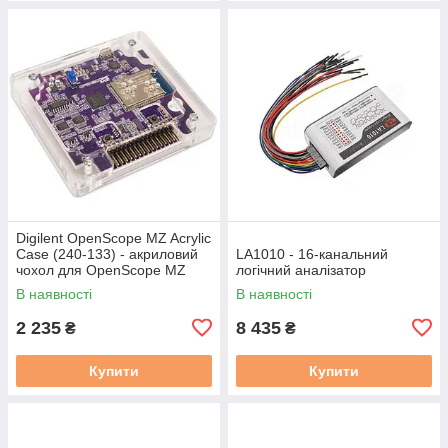
Digilent OpenScope MZ Acrylic
Case (240-133) - акриловий
LA1010 - 16-канальний
чохол для OpenScope MZ
логічний аналізатор
В наявності
В наявності
2 235
8 435
₴
₴
Купити
Купити