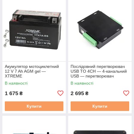
Акумулятор мотоциклетний
Послідовний перетворювач
12 V 7 Ah AGM gel —
USB TO 4CH — 4-канальний
XTREME
USB — перетворювач
RS232/485/422/TTL
В наявності
В наявності
1 675
2 695
₴
₴
Купити
Купити