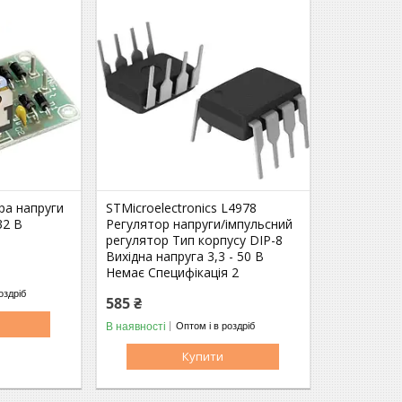
ра напруги
STMicroelectronics L4978
32 В
Регулятор напруги/імпульсний
регулятор Тип корпусу DIP-8
Вихідна напруга 3,3 - 50 В
Немає Специфікація 2
оздріб
585 ₴
В наявності
Оптом і в роздріб
Купити