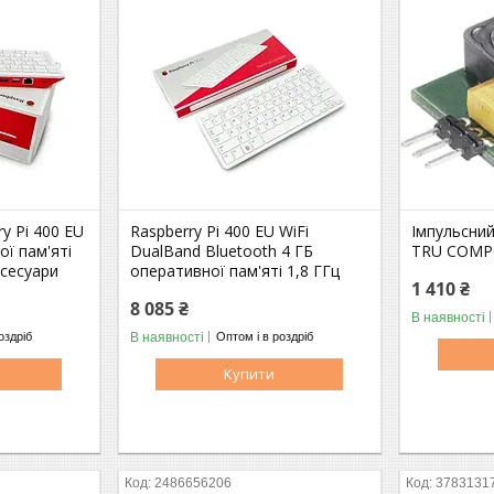
y Pi 400 EU
Raspberry Pi 400 EU WiFi
Імпульсний
ої пам'яті
DualBand Bluetooth 4 ГБ
TRU COMP
ксесуари
оперативної пам'яті 1,8 ГГц
1 410 ₴
8 085 ₴
В наявності
В наявності
оздріб
Оптом і в роздріб
Купити
2486656206
3783131