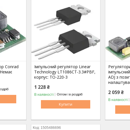
ор Conrad
Імпульсний регулятор Linear
Регулятори
Немає
Technology LT1086CT-3.3#PBF,
імпульсни
корпус: TO-220-3
ADJ з поз
налаштува
1 228 ₴
оздріб
2 059 ₴
В наявності
Оптом і в роздріб
В наявності
Купити
1505486696