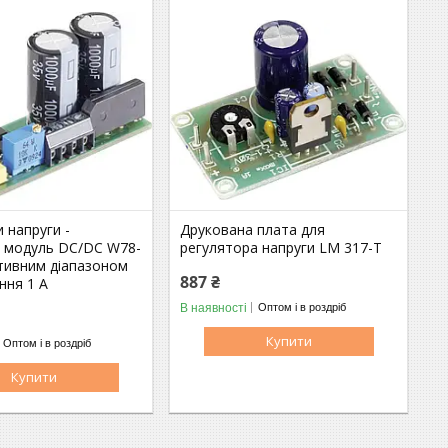
 напруги -
Друкована плата для
й модуль DC/DC W78-
регулятора напруги LM 317-T
итивним діапазоном
887 ₴
ння 1 А
В наявності
Оптом і в роздріб
Купити
Оптом і в роздріб
Купити