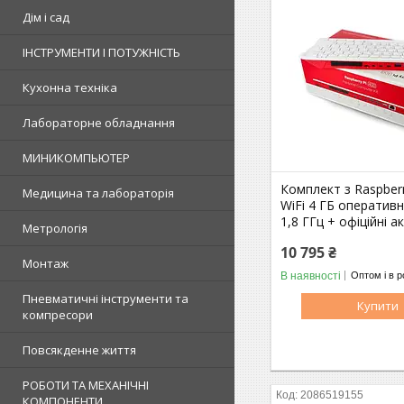
Дім і сад
ІНСТРУМЕНТИ І ПОТУЖНІСТЬ
Кухонна техніка
Лабораторне обладнання
МИНИКОМПЬЮТЕР
Комплект з Raspberr
Медицина та лабораторія
WiFi 4 ГБ оперативн
1,8 ГГц + офіційні а
Метрологія
10 795 ₴
Монтаж
В наявності
Оптом і в р
Пневматичні інструменти та
Купити
компресори
Повсякденне життя
РОБОТИ ТА МЕХАНІЧНІ
2086519155
КОМПОНЕНТИ