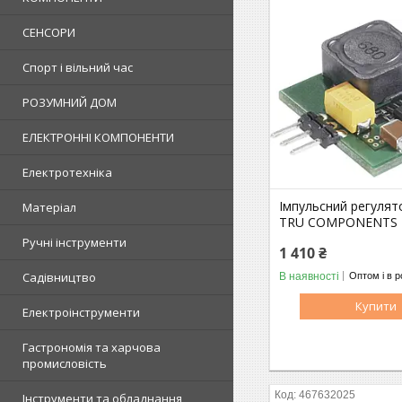
СЕНСОРИ
Спорт і вільний час
РОЗУМНИЙ ДОМ
ЕЛЕКТРОННІ КОМПОНЕНТИ
Електротехніка
Імпульсний регулят
Матеріал
TRU COMPONENTS 
Ручні інструменти
1 410 ₴
Садівництво
В наявності
Оптом і в р
Купити
Електроінструменти
Гастрономія та харчова
промисловість
467632025
Інструменти та обладнання