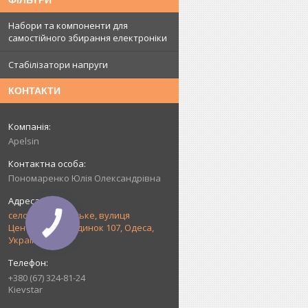
ФІЛЬТРИ
Набори та компоненти для
самостійного збирання електроніки
Стабілізатори напруги
КОНТАКТИ
Apelsin
Пономаренко Юлія Олександрівна
село Прилиманське, вулиця
Центральна, будинок 107, Одеса,
Україна
+380 (67) 324-81-24
Kievstar