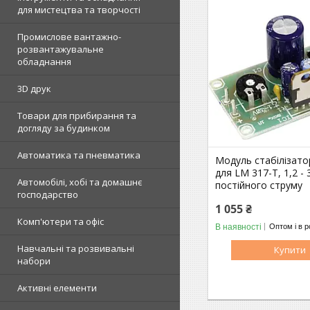
для мистецтва та творчості
Промислове вантажно-
розвантажувальне
обладнання
3D друк
Товари для прибирання та
догляду за будинком
Автоматика та пневматика
Модуль стабілізато
для LM 317-T, 1,2 - 
Автомобілі, хобі та домашнє
постійного струму
господарство
1 055 ₴
Комп'ютери та офіс
В наявності
Оптом і в р
Навчальні та розвивальні
Купити
набори
Активні елементи