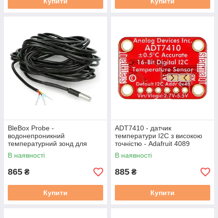
Купити
Купити
BleBox Probe -
ADT7410 - датчик
водонепроникний
температури I2C з високою
температурний зонд для
точністю - Adafruit 4089
датчиків BleBox - 5 м
В наявності
В наявності
865
885
₴
₴
Купити
Купити