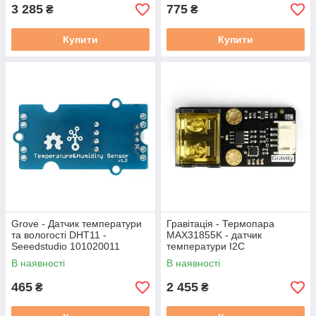
3 285
775
₴
₴
Купити
Купити
Grove - Датчик температури
Гравітація - Термопара
та вологості DHT11 -
MAX31855K - датчик
Seeedstudio 101020011
температури I2C
В наявності
В наявності
465
2 455
₴
₴