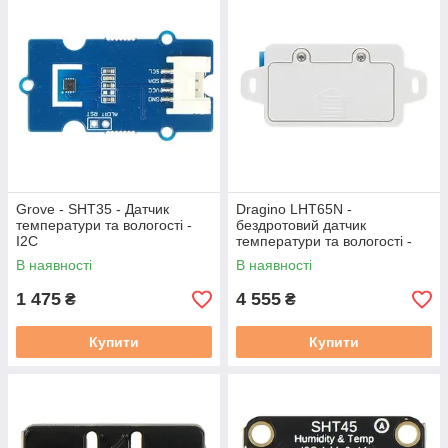
Grove - SHT35 - Датчик
Dragino LHT65N -
температури та вологості -
бездротовий датчик
I2C
температури та вологості -
LoraWAN
В наявності
В наявності
1 475
4 555
₴
₴
Купити
Купити