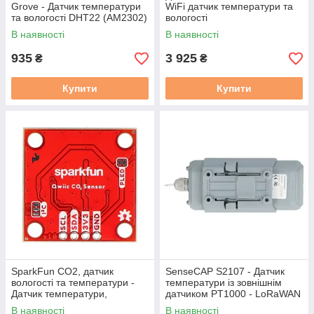
Grove - Датчик температури
WiFi датчик температури та
та вологості DHT22 (AM2302)
вологості
В наявності
В наявності
935
3 925
₴
₴
Купити
Купити
SparkFun CO2, датчик
SenseCAP S2107 - Датчик
вологості та температури -
температури із зовнішнім
Датчик температури,
датчиком PT1000 - LoRaWAN
вологості та газу - SCD40 -
- Seeedstudio 114993078
В наявності
В наявності