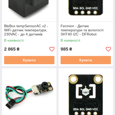
BleBox tempSensorAC v2 -
Fermion - Датчик
WiFi датчик температури,
температури та вологості
230VAC - до 4 датчиків
SHT40 I2C - DFRobot
температури
SEN0428
В наявності
В наявності
2 865
985
₴
₴
Купити
Купити