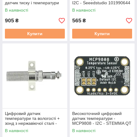
датчик тиску і температури
I2C - Seeedstudio 101990644
В наявності
В наявності
905
565
₴
₴
Купити
Купити
Цифровий датчик
Високоточний цифровий
температури та вологості +
датчик температури -
зонд з нержавіючої сталі -
MCP9808 - I2C - STEMMA QT
SHT20 - DFRobot SEN0148
/ Qwiic - Adafruit 5027
В наявності
В наявності