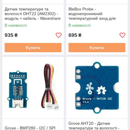
Датчик температури та
BleBox Probe -
вологості DHT22 (AM2302) -
водонепроникний
модуль + кабель - Waveshare
температурний зонд для
11092
датчиків BleBox - 2 м
В наявності
В наявності
935
695
₴
₴
Купити
Купити
Grove AHT20 - Датчик
Grove - BMP280 - I2C / SPI
температури та вологості -