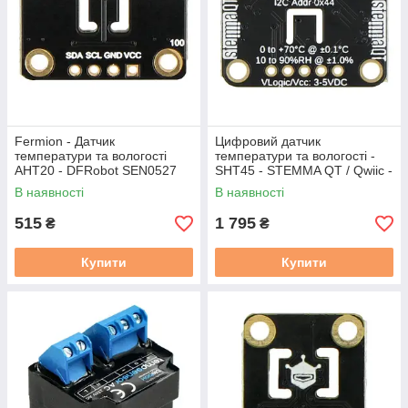
Fermion - Датчик
Цифровий датчик
температури та вологості
температури та вологості -
AHT20 - DFRobot SEN0527
SHT45 - STEMMA QT / Qwiic -
Adafruit 5665
В наявності
В наявності
515
1 795
₴
₴
Купити
Купити