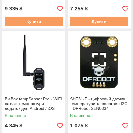
Qwiic - SparkFun SEN-22395
9 335
7 255
₴
₴
Купити
Купити
BleBox tempSensor Pro - WiFi
SHT31-F - цифровий датчик
датчик температури -
температури та вологості I2C
додаток для Android / iOS
- DFRobot SEN0334
В наявності
В наявності
4 345
1 075
₴
₴