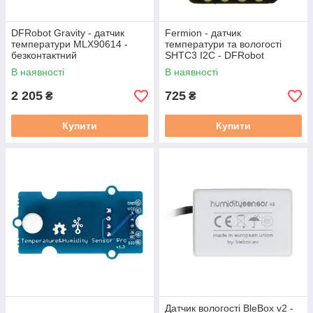
DFRobot Gravity - датчик
Fermion - датчик
температури MLX90614 -
температури та вологості
безконтактний
SHTC3 I2C - DFRobot
SEN0414
В наявності
В наявності
2 205
725
₴
₴
Купити
Купити
Датчик вологості BleBox v2 -