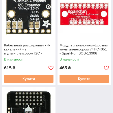
Кабельний розширювач - 4-
Модуль з аналого-цифровим
канальний - з
мультиплексором 74HC4051
мультиплексором I2C -
- SparkFun BOB-13906
PCA9546 - Adafruit 5663
В наявності
В наявності
615
465
₴
₴
Купити
Купити