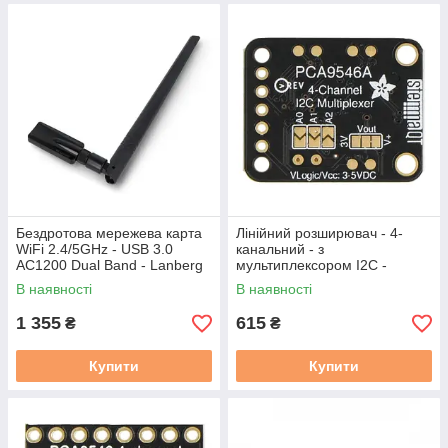
Бездротова мережева карта
Лінійний розширювач - 4-
WiFi 2.4/5GHz - USB 3.0
канальний - з
AC1200 Dual Band - Lanberg
мультиплексором I2C -
NC-1200-WIE
PCA9546 - STEMMA QT /
В наявності
В наявності
Qwiic - Adafruit 5664
1 355
615
₴
₴
Купити
Купити