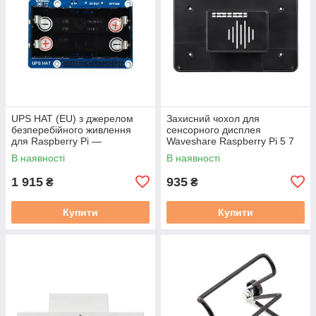
UPS HAT (EU) з джерелом
Захисний чохол для
безперебійного живлення
сенсорного дисплея
для Raspberry Pi —
Waveshare Raspberry Pi 5 7
Waveshare 18306
дюймів
В наявності
В наявності
1 915
935
₴
₴
Купити
Купити