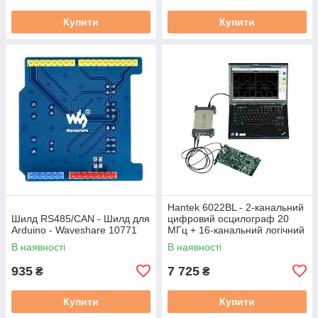
Купити
Купити
Hantek 6022BL - 2-канальний
Шилд RS485/CAN - Шилд для
цифровий осцилограф 20
Arduino - Waveshare 10771
МГц + 16-канальний логічний
аналізатор
В наявності
В наявності
935
7 725
₴
₴
Купити
Купити