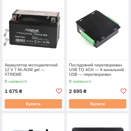
Акумулятор мотоциклетний
Послідовний перетворювач
12 V 7 Ah AGM gel —
USB TO 4CH — 4-канальний
XTREME
USB — перетворювач
RS232/485/422/TTL
В наявності
В наявності
1 675
2 695
₴
₴
Купити
Купити