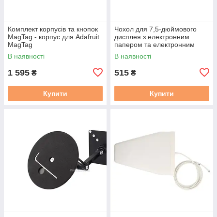
Комплект корпусів та кнопок
Чохол для 7,5-дюймового
MagTag - корпус для Adafruit
дисплея з електронним
MagTag
папером та електронним
чорнилом - Waveshare 16089
В наявності
В наявності
1 595
515
₴
₴
Купити
Купити