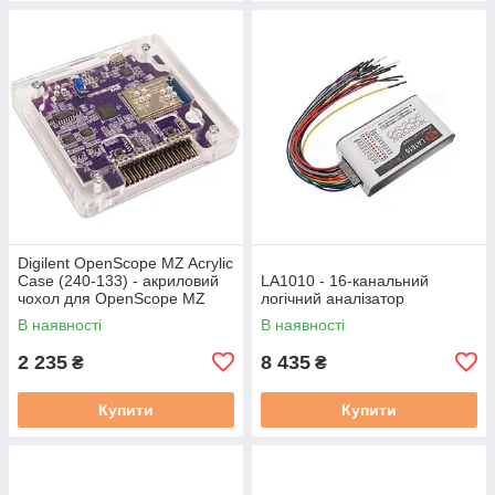
Digilent OpenScope MZ Acrylic
Case (240-133) - акриловий
LA1010 - 16-канальний
чохол для OpenScope MZ
логічний аналізатор
В наявності
В наявності
2 235
8 435
₴
₴
Купити
Купити