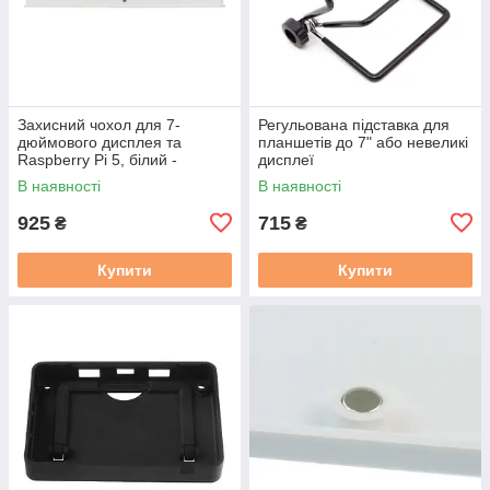
Захисний чохол для 7-
Регульована підставка для
дюймового дисплея та
планшетів до 7" або невеликі
Raspberry Pi 5, білий -
дисплеї
Waveshare 32316
В наявності
В наявності
925
715
₴
₴
Купити
Купити