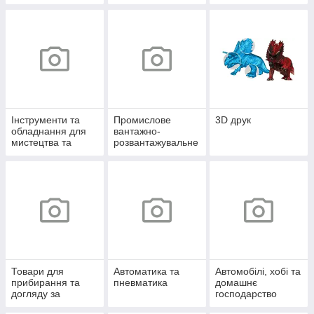
Інструменти та
Промислове
3D друк
обладнання для
вантажно-
мистецтва та
розвантажувальне
творчості
обладнання
Товари для
Автоматика та
Автомобілі, хобі та
прибирання та
пневматика
домашнє
догляду за
господарство
будинком