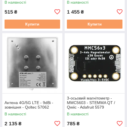
В наявності
В наявності
515
1 455
₴
₴
Купити
Купити
3-осьовий магнітометр -
Антена 4G/5G LTE - 9dBi -
MMC5603 - STEMMA QT /
зовнішня - Qoltec 57062
Qwiic - Adafruit 5579
В наявності
В наявності
2 135
785
₴
₴