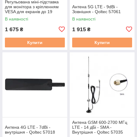
Регульована міні-підставка
для монітора з кріпленням
Антена 5G LTE - 9dBi -
VESA для екранів до 19
Зовнішня - Qoltec 57061
дюймів - Waveshare 32275
В наявності
В наявності
1 675
1 915
₴
₴
Купити
Купити
Антена GSM 600-2700 МГц
Антена 4G LTE - 7dBi -
LTE - 14 дБі - SMA -
внутрішня - Qoltec 57018
Внутрішня - Qoltec 57035