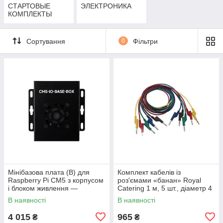
СТАРТОВЫЕ
ЭЛЕКТРОНИКА
КОМПЛЕКТЫ
Сортування
0
Фільтри
Мінібазова плата (B) для
Комплект кабелів із
Raspberry Pi CM5 з корпусом
роз'ємами «банан» Royal
і блоком живлення —
Catering 1 м, 5 шт., діаметр 4
Waveshare 31234
мм, червоний, жовтий,
В наявності
В наявності
зелений, синій,
4 015
965
₴
₴