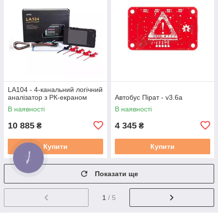
LA104 - 4-канальний логічний
аналізатор з РК-екраном
Автобус Пірат - v3.6a
В наявності
В наявності
10 885
4 345
₴
₴
Купити
Купити
Показати ще
1
/ 5