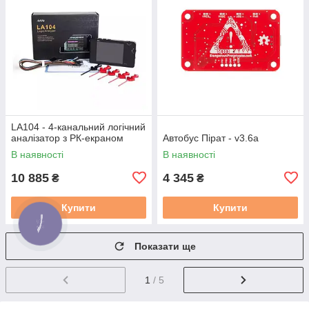
LA104 - 4-канальний логічний
аналізатор з РК-екраном
Автобус Пірат - v3.6a
В наявності
В наявності
10 885
4 345
₴
₴
Купити
Купити
Показати ще
1
/ 5