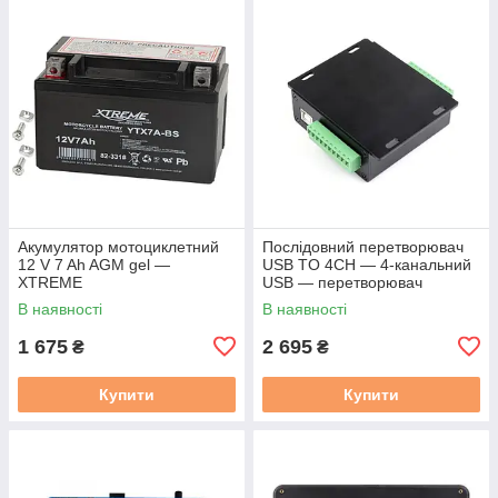
Акумулятор мотоциклетний
Послідовний перетворювач
12 V 7 Ah AGM gel —
USB TO 4CH — 4-канальний
XTREME
USB — перетворювач
RS232/485/422/TTL
В наявності
В наявності
1 675
2 695
₴
₴
Купити
Купити