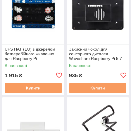
UPS HAT (EU) з джерелом
Захисний чохол для
безперебійного живлення
сенсорного дисплея
для Raspberry Pi —
Waveshare Raspberry Pi 5 7
Waveshare 18306
дюймів
В наявності
В наявності
1 915
935
₴
₴
Купити
Купити