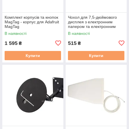
Комплект корпусів та кнопок
Чохол для 7,5-дюймового
MagTag - корпус для Adafruit
дисплея з електронним
MagTag
папером та електронним
чорнилом - Waveshare 16089
В наявності
В наявності
1 595
515
₴
₴
Купити
Купити