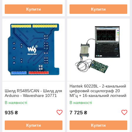
Купити
Купити
Hantek 6022BL - 2-канальний
Шилд RS485/CAN - Шилд для
цифровий осцилограф 20
Arduino - Waveshare 10771
МГц + 16-канальний логічний
аналізатор
В наявності
В наявності
935
7 725
₴
₴
Купити
Купити