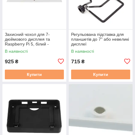
Захисний чохол для 7-
Регульована підставка для
дюймового дисплея та
планшетів до 7" або невеликі
Raspberry Pi 5, білий -
дисплеї
Waveshare 32316
В наявності
В наявності
925
715
₴
₴
Купити
Купити