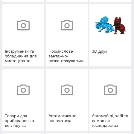
Інструменти та
Промислове
3D друк
обладнання для
вантажно-
мистецтва та
розвантажувальне
творчості
обладнання
Товари для
Автоматика та
Автомобілі, хобі та
прибирання та
пневматика
домашнє
догляду за
господарство
будинком