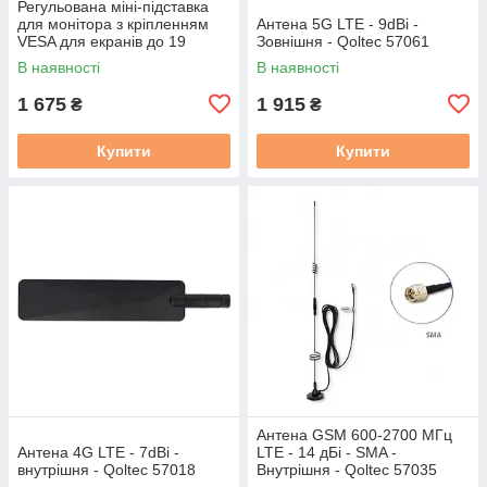
Регульована міні-підставка
для монітора з кріпленням
Антена 5G LTE - 9dBi -
VESA для екранів до 19
Зовнішня - Qoltec 57061
дюймів - Waveshare 32275
В наявності
В наявності
1 675
1 915
₴
₴
Купити
Купити
Антена GSM 600-2700 МГц
Антена 4G LTE - 7dBi -
LTE - 14 дБі - SMA -
внутрішня - Qoltec 57018
Внутрішня - Qoltec 57035