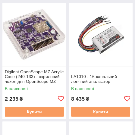
Digilent OpenScope MZ Acrylic
Case (240-133) - акриловий
LA1010 - 16-канальний
чохол для OpenScope MZ
логічний аналізатор
В наявності
В наявності
2 235
8 435
₴
₴
Купити
Купити