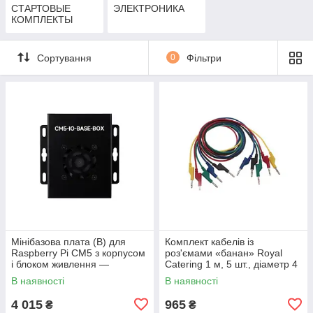
СТАРТОВЫЕ
ЭЛЕКТРОНИКА
КОМПЛЕКТЫ
Сортування
0
Фільтри
Мінібазова плата (B) для
Комплект кабелів із
Raspberry Pi CM5 з корпусом
роз'ємами «банан» Royal
і блоком живлення —
Catering 1 м, 5 шт., діаметр 4
Waveshare 31234
мм, червоний, жовтий,
В наявності
В наявності
зелений, синій,
4 015
965
₴
₴