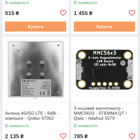
В наявності
В наявності
515
1 455
₴
₴
Купити
Купити
3-осьовий магнітометр -
Антена 4G/5G LTE - 9dBi -
MMC5603 - STEMMA QT /
зовнішня - Qoltec 57062
Qwiic - Adafruit 5579
В наявності
В наявності
2 135
785
₴
₴