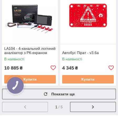
LA104 - 4-канальний логічний
аналізатор з РК-екраном
Автобус Пірат - v3.6a
В наявності
В наявності
10 885
4 345
₴
₴
Купити
Купити
Показати ще
1
/ 5