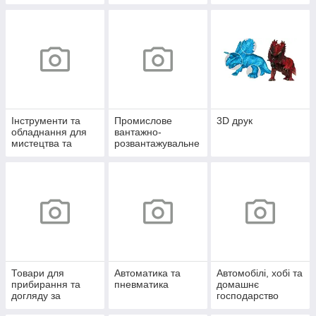
Інструменти та
Промислове
3D друк
обладнання для
вантажно-
мистецтва та
розвантажувальне
творчості
обладнання
Товари для
Автоматика та
Автомобілі, хобі та
прибирання та
пневматика
домашнє
догляду за
господарство
будинком