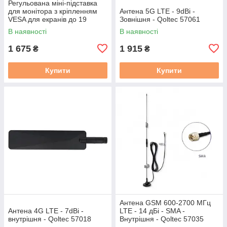
Регульована міні-підставка
для монітора з кріпленням
Антена 5G LTE - 9dBi -
VESA для екранів до 19
Зовнішня - Qoltec 57061
дюймів - Waveshare 32275
В наявності
В наявності
1 675
1 915
₴
₴
Купити
Купити
Антена GSM 600-2700 МГц
Антена 4G LTE - 7dBi -
LTE - 14 дБі - SMA -
внутрішня - Qoltec 57018
Внутрішня - Qoltec 57035