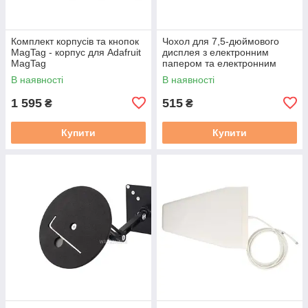
Комплект корпусів та кнопок
Чохол для 7,5-дюймового
MagTag - корпус для Adafruit
дисплея з електронним
MagTag
папером та електронним
чорнилом - Waveshare 16089
В наявності
В наявності
1 595
515
₴
₴
Купити
Купити