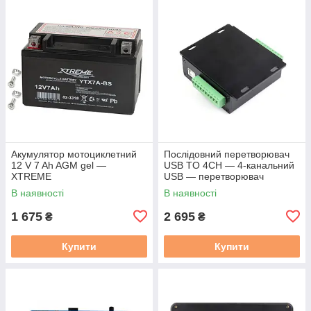
Акумулятор мотоциклетний
Послідовний перетворювач
12 V 7 Ah AGM gel —
USB TO 4CH — 4-канальний
XTREME
USB — перетворювач
RS232/485/422/TTL
В наявності
В наявності
1 675
2 695
₴
₴
Купити
Купити