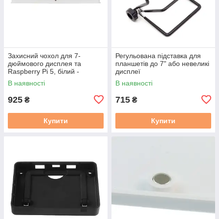
Захисний чохол для 7-
Регульована підставка для
дюймового дисплея та
планшетів до 7" або невеликі
Raspberry Pi 5, білий -
дисплеї
Waveshare 32316
В наявності
В наявності
925
715
₴
₴
Купити
Купити