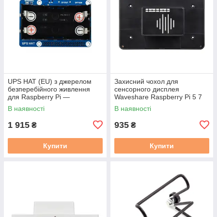
UPS HAT (EU) з джерелом
Захисний чохол для
безперебійного живлення
сенсорного дисплея
для Raspberry Pi —
Waveshare Raspberry Pi 5 7
Waveshare 18306
дюймів
В наявності
В наявності
1 915
935
₴
₴
Купити
Купити