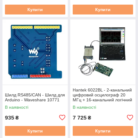
Купити
Купити
Hantek 6022BL - 2-канальний
Шилд RS485/CAN - Шилд для
цифровий осцилограф 20
Arduino - Waveshare 10771
МГц + 16-канальний логічний
аналізатор
В наявності
В наявності
935
7 725
₴
₴
Купити
Купити