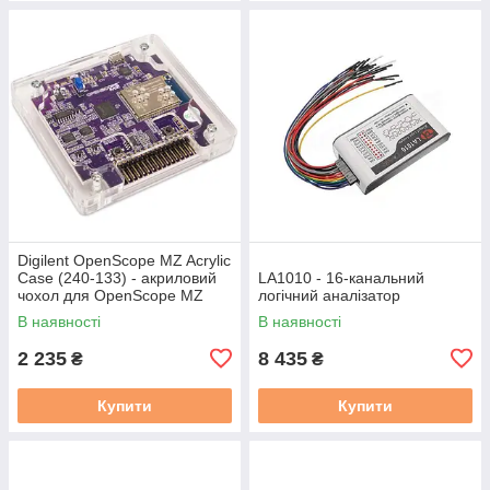
Digilent OpenScope MZ Acrylic
Case (240-133) - акриловий
LA1010 - 16-канальний
чохол для OpenScope MZ
логічний аналізатор
В наявності
В наявності
2 235
8 435
₴
₴
Купити
Купити