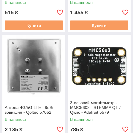
В наявності
В наявності
515
1 455
₴
₴
Купити
Купити
3-осьовий магнітометр -
Антена 4G/5G LTE - 9dBi -
MMC5603 - STEMMA QT /
зовнішня - Qoltec 57062
Qwiic - Adafruit 5579
В наявності
В наявності
2 135
785
₴
₴