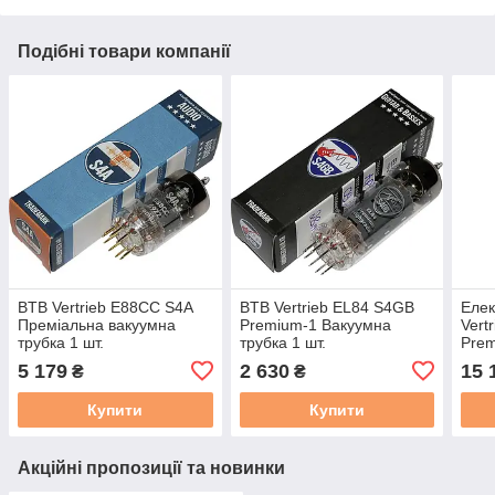
Подібні товари компанії
BTB Vertrieb E88CC S4A
BTB Vertrieb EL84 S4GB
Еле
Преміальна вакуумна
Premium-1 Вакуумна
Vert
трубка 1 шт.
трубка 1 шт.
Prem
відпо
5 179
2 630
15 
₴
₴
Купити
Купити
Акційні пропозиції та новинки