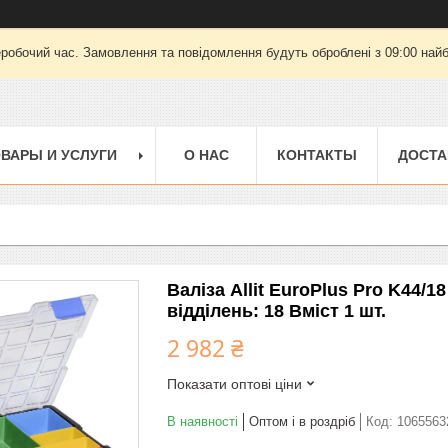
еробочий час. Замовлення та повідомлення будуть оброблені з 09:00 найб
ВАРЫ И УСЛУГИ
О НАС
КОНТАКТЫ
ДОСТА
Валіза Allit EuroPlus Pro K44/18
відділень: 18 Вміст 1 шт.
2 982 ₴
Показати оптові ціни
В наявності
Оптом і в роздріб
Код:
1065563